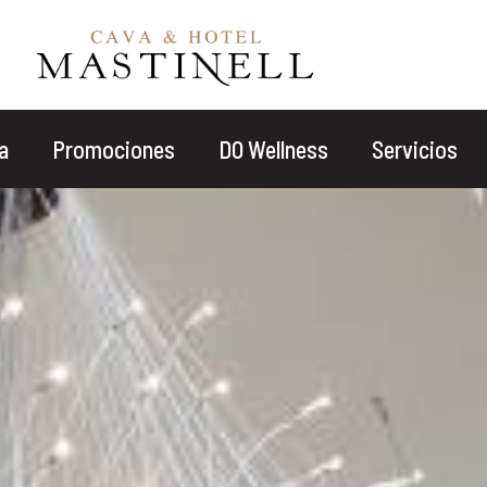
Eventos
Quién
Promoción
a
Promociones
DO Wellness
Servicios
a
2 personas · 1 habitación