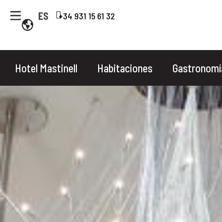
ES
+34 931 15 61 32
Cuándo
Hotel Mastinell
Habitaciones
Gastronomí
Entrada — Salid