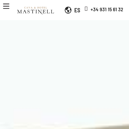
+34 931 15 61 32
ES