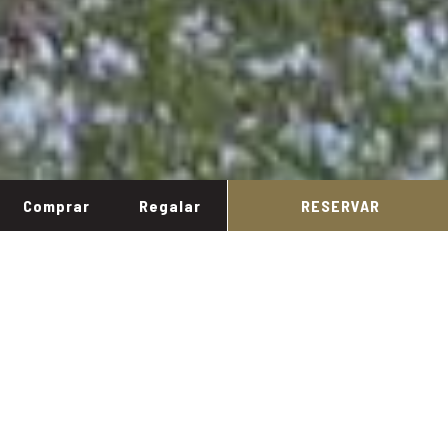
Comprar
Regalar
RESERVAR
Inicio
/
Contacte
Gestiona la meva reserva
Contacta amb nosaltres
Nom